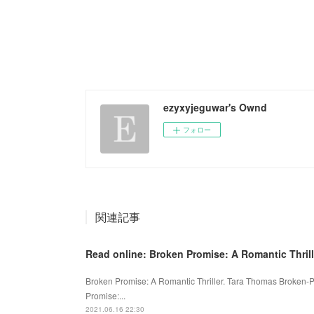
ezyxyjeguwar's Ownd
フォロー
関連記事
Read online: Broken Promise: A Romantic Thrill
Broken Promise: A Romantic Thriller. Tara Thomas Broken
Promise:...
2021.06.16 22:30