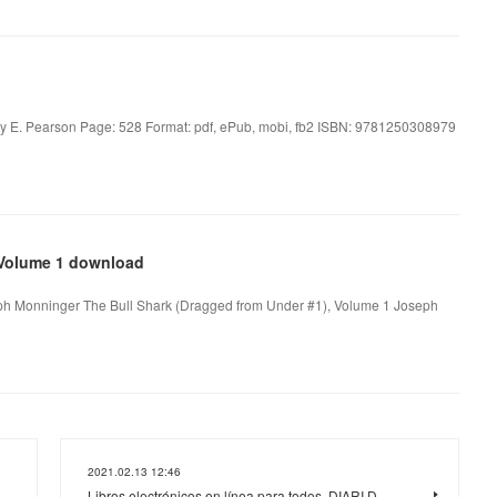
y E. Pearson Page: 528 Format: pdf, ePub, mobi, fb2 ISBN: 9781250308979
 Volume 1 download
ph Monninger The Bull Shark (Dragged from Under #1), Volume 1 Joseph
2021.02.13 12:46
Libros electrónicos en línea para todos. DIARI D