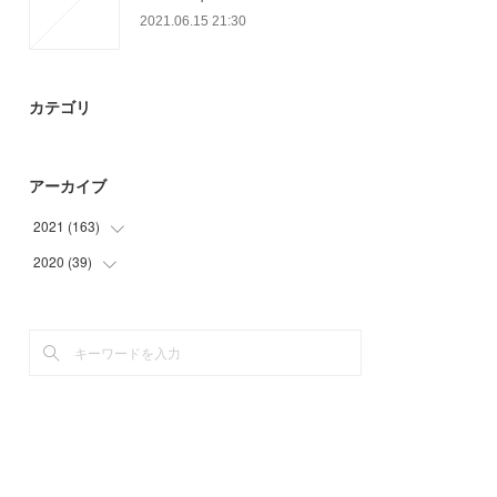
2021.06.15 21:30
カテゴリ
アーカイブ
2021
(
163
)
2020
(
39
(
36
)
)
(
57
)
(
12
)
(
2
)
(
24
)
(
12
)
(
3
)
(
33
)
(
23
)