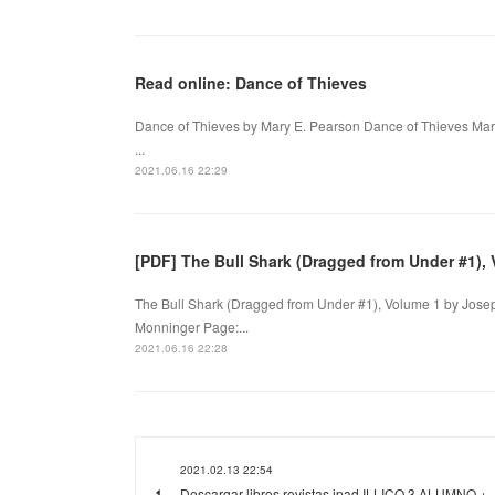
Read online: Dance of Thieves
Dance of Thieves by Mary E. Pearson Dance of Thieves Mar
...
2021.06.16 22:29
[PDF] The Bull Shark (Dragged from Under #1),
The Bull Shark (Dragged from Under #1), Volume 1 by Jose
Monninger Page:...
2021.06.16 22:28
2021.02.13 22:54
Descargar libros revistas ipad ILLICO 3 ALUMNO +