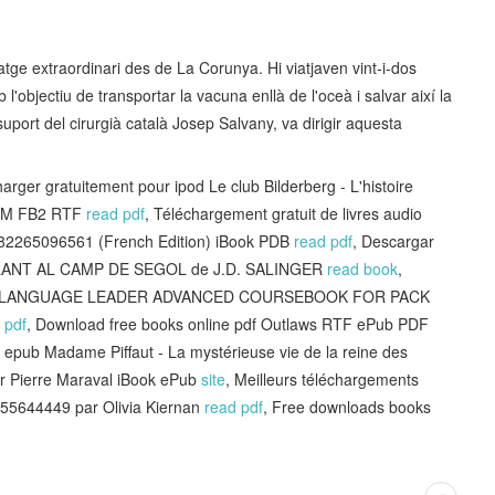
atge extraordinari des de La Corunya. Hi viatjaven vint-i-dos
l'objectiu de transportar la vacuna enllà de l'oceà i salvar així la
suport del cirurgià català Josep Salvany, va dirigir aquesta
er gratuitement pour ipod Le club Bilderberg - L'histoire
CHM FB2 RTF
read pdf
, Téléchargement gratuit de livres audio
782265096561 (French Edition) iBook PDB
read pdf
, Descargar
GILANT AL CAMP DE SEGOL de J.D. SALINGER
read book
,
tis NEW LANGUAGE LEADER ADVANCED COURSEBOOK FOR PACK
 pdf
, Download free books online pdf Outlaws RTF ePub PDF
 epub Madame Piffaut - La mystérieuse vie de la reine des
r Pierre Maraval iBook ePub
site
, Meilleurs téléchargements
2755644449 par Olivia Kiernan
read pdf
, Free downloads books