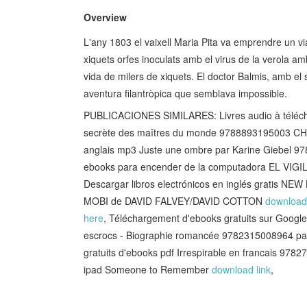
Overview
L'any 1803 el vaixell Maria Pita va emprendre un vi
xiquets orfes inoculats amb el virus de la verola amb 
vida de milers de xiquets. El doctor Balmis, amb el 
aventura filantròpica que semblava impossible.
PUBLICACIONES SIMILARES: Livres audio à télécharg
secrète des maîtres du monde 9788893195003 
anglais mp3 Juste une ombre par Karine Giebel 9
ebooks para encender de la computadora EL VI
Descargar libros electrónicos en inglés gra
MOBI de DAVID FALVEY/DAVID COTTON
download
here
, Téléchargement d'ebooks gratuits sur Google
escrocs - Biographie romancée 9782315008964 pa
gratuits d'ebooks pdf Irrespirable en francais 978
ipad Someone to Remember
download link
,