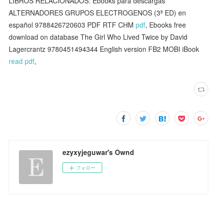
LIBROS RELACIONADOS: Ebooks para descargas
ALTERNADORES GRUPOS ELECTROGENOS (3ª ED) en
español 9788426720603 PDF RTF CHM
pdf
, Ebooks free
download on database The Girl Who Lived Twice by David
Lagercrantz 9780451494344 English version FB2 MOBI iBook
read pdf
,
ezyxyjeguwar's Ownd
フォロー