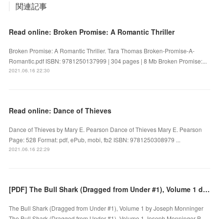
関連記事
Read online: Broken Promise: A Romantic Thriller
Broken Promise: A Romantic Thriller. Tara Thomas Broken-Promise-A-
Romantic.pdf ISBN: 9781250137999 | 304 pages | 8 Mb Broken Promise:...
2021.06.16 22:30
Read online: Dance of Thieves
Dance of Thieves by Mary E. Pearson Dance of Thieves Mary E. Pearson
Page: 528 Format: pdf, ePub, mobi, fb2 ISBN: 9781250308979 ...
2021.06.16 22:29
[PDF] The Bull Shark (Dragged from Under #1), Volume 1 download
The Bull Shark (Dragged from Under #1), Volume 1 by Joseph Monninger
The Bull Shark (Dragged from Under #1), Volume 1 Joseph Monninger P…